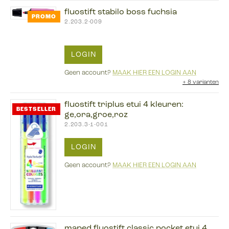
fluostift stabilo boss fuchsia
PROMO
2.203.2-009
LOGIN
Geen account?
MAAK HIER EEN LOGIN AAN
+
8 varianten
fluostift triplus etui 4 kleuren:
BESTSELLER
ge,ora,groe,roz
2.203.3-1-001
LOGIN
Geen account?
MAAK HIER EEN LOGIN AAN
maped fluostift classic pocket etui 4