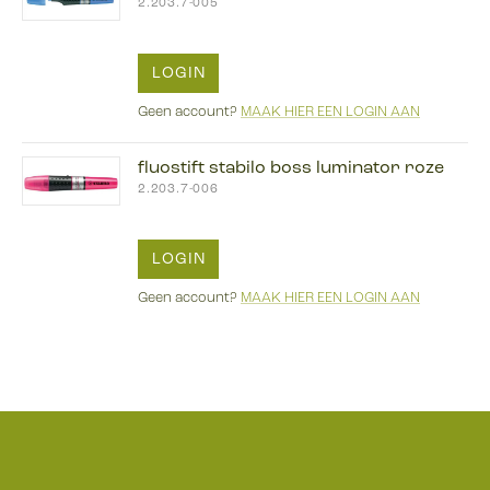
2.203.7-005
LOGIN
Geen account?
MAAK HIER EEN LOGIN AAN
fluostift stabilo boss luminator roze
2.203.7-006
LOGIN
Geen account?
MAAK HIER EEN LOGIN AAN