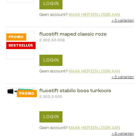
LOGIN
Geen account?
MAAK HIER EEN LOGIN AAN
+
5 varianten
fluostift maped classic roze
PROMO
2.203.50-006
BESTSELLER
LOGIN
Geen account?
MAAK HIER EEN LOGIN AAN
+
5 varianten
fluostift stabilo boss turkoois
PROMO
2.203.2-005
LOGIN
Geen account?
MAAK HIER EEN LOGIN AAN
+
8 varianten