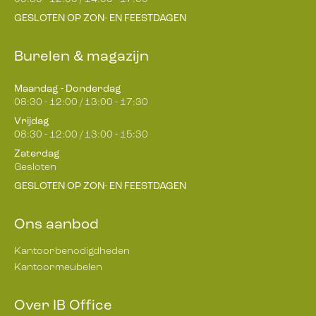
GESLOTEN OP ZON- EN FEESTDAGEN
Burelen & magazijn
Maandag - Donderdag
08:30 - 12:00 / 13:00 - 17:30
Vrijdag
08:30 - 12:00 / 13:00 - 15:30
Zaterdag
Gesloten
GESLOTEN OP ZON- EN FEESTDAGEN
Ons aanbod
Kantoorbenodigdheden
Kantoormeubelen
Over IB Office