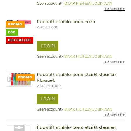
Geen account?
MAAK HIER EEN LOGIN AAN
+
8 varianten
fluostift stabilo boss roze
PROMO
2.203.2-008
ECO
BESTSELLER
LOGIN
Geen account?
MAAK HIER EEN LOGIN AAN
+
8 varianten
fluostift stabilo boss etui 6 kleuren
PROMO
klassiek
2.203.2-1-001
LOGIN
Geen account?
MAAK HIER EEN LOGIN AAN
+
3 varianten
fluostift stabilo boss etui 6 kleuren