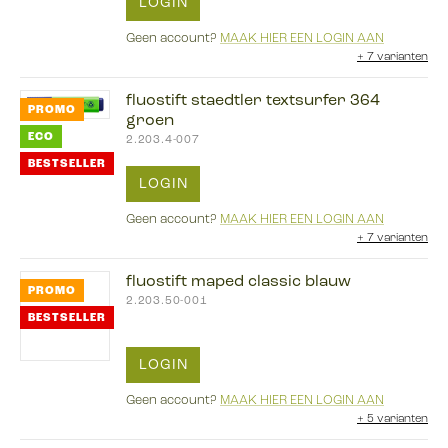
LOGIN
Geen account?
MAAK HIER EEN LOGIN AAN
+
7 varianten
fluostift staedtler textsurfer 364
PROMO
groen
ECO
2.203.4-007
BESTSELLER
LOGIN
Geen account?
MAAK HIER EEN LOGIN AAN
+
7 varianten
fluostift maped classic blauw
PROMO
2.203.50-001
BESTSELLER
LOGIN
Geen account?
MAAK HIER EEN LOGIN AAN
+
5 varianten