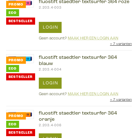
fluostift staedtler textsurfer 364 roze
PROMO
2.203.4-003
ECO
BESTSELLER
LOGIN
Geen account?
MAAK HIER EEN LOGIN AAN
+
7 varianten
fluostift staedtler textsurfer 364
PROMO
blauw
ECO
2.203.4-004
BESTSELLER
LOGIN
Geen account?
MAAK HIER EEN LOGIN AAN
+
7 varianten
fluostift staedtler textsurfer 364
PROMO
oranje
ECO
2.203.4-006
BESTSELLER