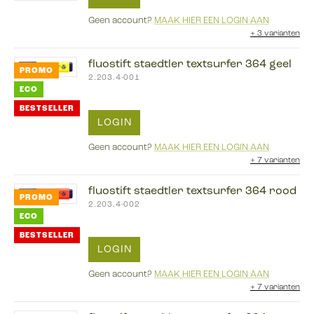
Geen account?
MAAK HIER EEN LOGIN AAN
+
3 varianten
fluostift staedtler textsurfer 364 geel
PROMO
2.203.4-001
ECO
BESTSELLER
LOGIN
Geen account?
MAAK HIER EEN LOGIN AAN
+
7 varianten
fluostift staedtler textsurfer 364 rood
PROMO
2.203.4-002
ECO
BESTSELLER
LOGIN
Geen account?
MAAK HIER EEN LOGIN AAN
+
7 varianten