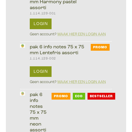
mm Harmony pastel
assorti
1.114.129-001
LOGIN
Geen account?
MAAK HIER EEN LOGIN AAN
pak 6 info notes 75 x 75
PROMO
mm Lentefris assorti
1.114.129-002
LOGIN
Geen account?
MAAK HIER EEN LOGIN AAN
pak 6
PROMO
ECO
BESTSELLER
info
notes
75 x 75
mm
neon
assorti