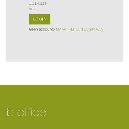
1.114.129-
003
LOGIN
Geen account?
MAAK HIER EEN LOGIN AAN