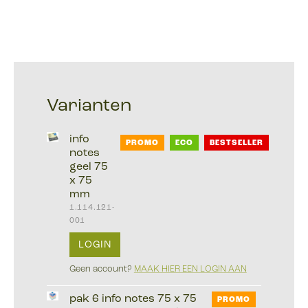
Varianten
info
PROMO
ECO
BESTSELLER
notes
geel 75
x 75
mm
1.114.121-
001
LOGIN
Geen account?
MAAK HIER EEN LOGIN AAN
pak 6 info notes 75 x 75
PROMO